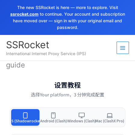
Skip
The new SSRocket is here — more to explore. Visit
to
ssrocket.com
to continue. Your account and subscription
content
have moved over — sign in with your original email and
password.
SSRocket
International Internet Proxy Service (IPS)
guide
设置教程
选择Your platform，3 分钟完成配置
iOS (Shadowrocket)
Android (Clash)
Windows (Clash)
Mac (ClashX Pro)